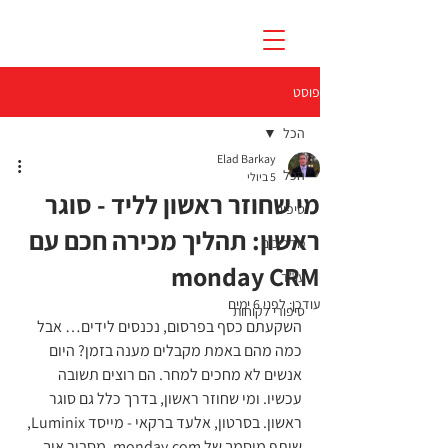
פוסט
הכל
Elad Barkay
הכל
5 ביולי
מי שחוזר ראשון לליד - סוגר
טיפים
ראשון: תהליך מכירה חכם עם
מדריכים
monday CRM
עו"ד
עודכן:
לפני 6 ימים
סיפורי לקוחות
השקעתם כסף בפרסום, נכנסים לידים… אבל 
כמה מהם באמת מקבלים מענה בזמן? היום 
אנשים לא מחכים למחר. הם רוצים תשובה 
עכשיו. ומי שחוזר ראשון, בדרך כלל גם סוגר 
ראשון. בסרטון, אלעד ברקאי - מייסד Luminix, 
שותף מוסמך של monday.com, מסביר איך 