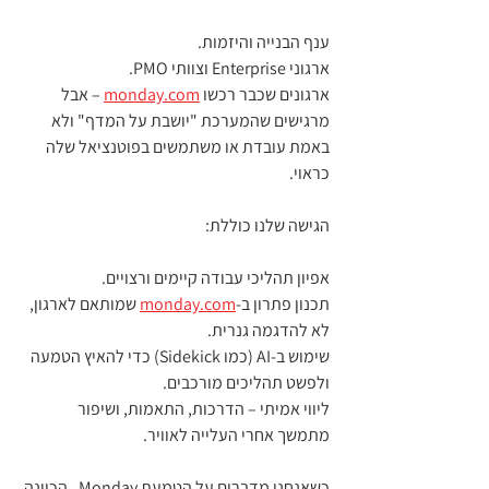
ענף הבנייה והיזמות.
ארגוני Enterprise וצוותי PMO.
ארגונים שכבר רכשו 
monday.com
 – אבל 
מרגישים שהמערכת "יושבת על המדף" ולא 
באמת עובדת או משתמשים בפוטנציאל שלה 
כראוי.
הגישה שלנו כוללת:
אפיון תהליכי עבודה קיימים ורצויים.
תכנון פתרון ב‑
monday.com
 שמותאם לארגון, 
לא להדגמה גנרית.
שימוש ב‑AI (כמו Sidekick) כדי להאיץ הטמעה 
ולפשט תהליכים מורכבים.
ליווי אמיתי – הדרכות, התאמות, ושיפור 
מתמשך אחרי העלייה לאוויר.
כשאנחנו מדברים על הטמעת Monday , הכוונה 