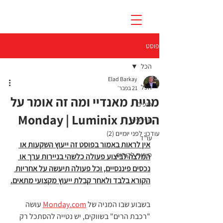
פוסט
הכל
Elad Barkay
הכל
21 בפבר׳
מניית מאנדיי ומה זה אומר על
טיפים
הטמעת Monday | Luminix
מדריכים
עודכן:
לפני יומיים (2)
עו"ד
אין לראות באמור בפוסט זה ייעוץ השקעות או 
סיפורי לקוחות
המלצה לביצוע פעולה כלשהי בניירות ערך או 
נכסים פיננסיים, וכל פעולה תיעשה על אחריות 
הקורא בלבד ולאחר קבלת ייעוץ מקצועי מתאים.
בשבוע שבו המניה של 
Monday.com
 עושה 
"רכבת הרים" בשווקים, יש נטייה להסתכל רק 