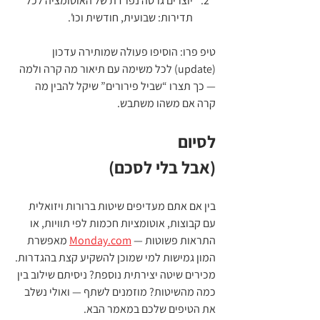
יוצרים גרסה נפרדת של האוטומציה לכל 
תדירות: שבועית, חודשית וכו'.
טיפ פרו: הוסיפו פעולה שמותירה עדכון 
(update) לכל משימה עם תיאור מה קרה ולמה 
— כך תצרו “שביל פירורים” שיקל להבין מה 
קרה אם משהו משתבש.
לסיום
(אבל בלי לסכם)
בין אם אתם מעדיפים שיטות ברורות ויזואלית 
עם קבוצות, אוטומציות חכמות לפי תוויות, או 
התראות פשוטות — 
Monday.com
 מאפשרת 
המון גמישות למי שמוכן להשקיע קצת בהגדרות.
מכירים שיטה יצירתית נוספת? ניסיתם שילוב בין 
כמה מהשיטות? מוזמנים לשתף — ואולי נשלב 
את הטיפים שלכם במאמר הבא.