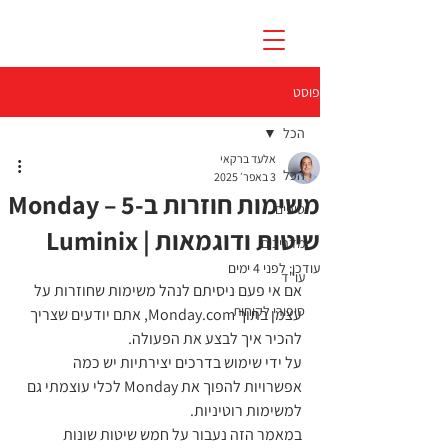
פוסט
הכל
אלעד ברקאי
הכל
3 באפר׳ 2025
משימות חוזרות ב-Monday – 5
טיפים
שיטות ודוגמאות | Luminix
מדריכים
עודכן:
לפני 4 ימים
עו"ד
אם אי פעם ניסיתם לנהל משימות שחוזרות על 
סיפורי לקוחות
עצמן בתוך Monday.com, אתם יודעים שצריך 
להכיר איך לבצע את הפעולה.
על ידי שימוש בדרכים יצירתיות יש כמה 
אפשרויות להפוך את Monday לכלי עוצמתי גם 
למשימות רוטיניות.
במאמר הזה נעבור על חמש שיטות שונות 